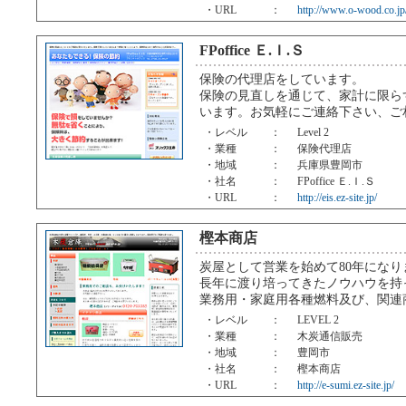
・URL
：
http://www.o-wood.co.jp
FPoffice Ｅ.Ｉ.Ｓ
保険の代理店をしています。
保険の見直しを通じて、家計に限ら
います。お気軽にご連絡下さい、ご
・レベル
：
Level 2
・業種
：
保険代理店
・地域
：
兵庫県豊岡市
・社名
：
FPoffice Ｅ.Ｉ.Ｓ
・URL
：
http://eis.ez-site.jp/
樫本商店
炭屋として営業を始めて80年になり
長年に渡り培ってきたノウハウを持
業務用・家庭用各種燃料及び、関連
・レベル
：
LEVEL 2
・業種
：
木炭通信販売
・地域
：
豊岡市
・社名
：
樫本商店
・URL
：
http://e-sumi.ez-site.jp/