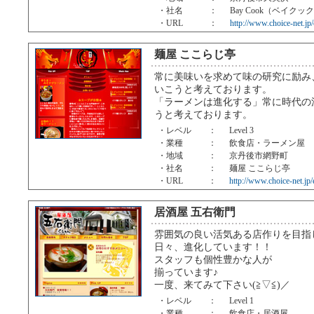
・社名
：
Bay Cook（ベイクッ
・URL
：
http://www.choice-net.jp
麺屋 ここらじ亭
常に美味いを求めて味の研究に励み
いこうと考えております。
「ラーメンは進化する」常に時代の
うと考えております。
・レベル
：
Level 3
・業種
：
飲食店・ラーメン屋
・地域
：
京丹後市網野町
・社名
：
麺屋 ここらじ亭
・URL
：
http://www.choice-net.jp/e
居酒屋 五右衛門
雰囲気の良い活気ある店作りを目指
日々、進化しています！！
スタッフも個性豊かな人が
揃っています♪
一度、来てみて下さい(≧▽≦)／
・レベル
：
Level 1
・業種
：
飲食店・居酒屋