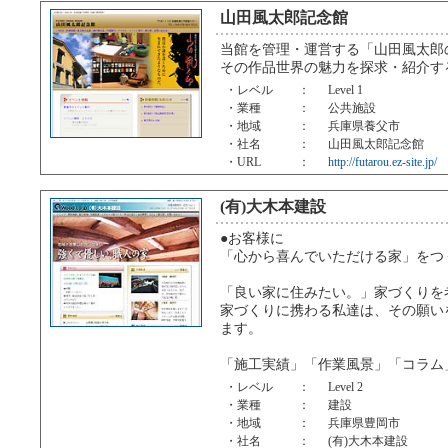
山田風太郎記念館
当館を管理・運営する「山田風太郎
その作品世界の魅力を探求・紹介す
・レベル
：
Level 1
・業種
：
公共施設
・地域
：
兵庫県養父市
・社名
：
山田風太郎記念館
・URL
：
http://futarou.ez-site.jp/
(有)大木本建設
●お客様に
「心から喜んでいただける家」をつ
「良い家に住みたい。」家づくりを
家づくりに携わる私達は、その願い
ます。
「施工実績」「作業風景」「コラム
・レベル
：
Level 2
・業種
：
建設
・地域
：
兵庫県豊岡市
・社名
：
(有)大木本建設