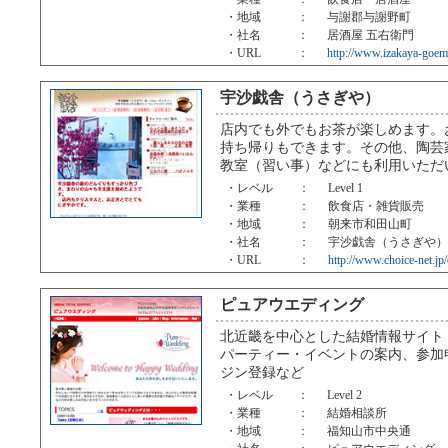
・地域
：
与謝郡与謝野町
・社名
：
居酒屋 五右衛門
・URL
：
http://www.izakaya-goem
宇沙戯舎（うさぎや）
店内でも外でもお茶が楽しめます。
持ち帰りもできます。その他、陶芸
教室（習い事）などにも利用いただ
・レベル
：
Level 1
・業種
：
飲食店・雑貨販売
・地域
：
朝来市和田山町
・社名
：
宇沙戯舎（うさぎや）
・URL
：
http://www.choice-net.jp/
ピュアウエディング
北近畿を中心とした結婚情報サイト
パーティー・イベントの案内、参加
ジン登録など
・レベル
：
Level 2
・業種
：
結婚相談所
・地域
：
福知山市中央通