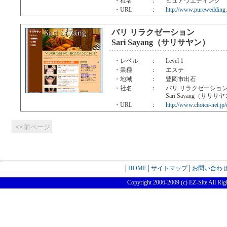
・社名
：
ピュアウエディング
・URL
：
http://www.purewedding.
バリ リラクゼーション
Sari Sayang（サリサヤン）
・レベル
：
Level 1
・業種
：
エステ
・地域
：
豊岡市出石
・社名
：
バリ リラクゼーショ
Sari Sayang（サリサ
・URL
：
http://www.choice-net.jp/