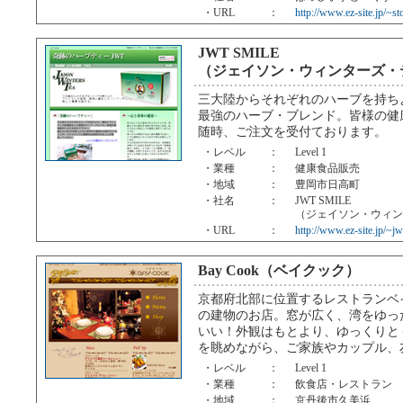
・URL
：
http://www.ez-site.jp/~st
JWT SMILE
（ジェイソン・ウィンターズ・
三大陸からそれぞれのハーブを持ち
最強のハーブ・ブレンド。皆様の健
随時、ご注文を受付ております。
・レベル
：
Level 1
・業種
：
健康食品販売
・地域
：
豊岡市日高町
・社名
：
JWT SMILE
（ジェイソン・ウィン
・URL
：
http://www.ez-site.jp/~jw
Bay Cook（ベイクック）
京都府北部に位置するレストランベ
の建物のお店。窓が広く、湾をゆっ
いい！外観はもとより、ゆっくりとく
を眺めながら、ご家族やカップル、
・レベル
：
Level 1
・業種
：
飲食店・レストラン
・地域
：
京丹後市久美浜