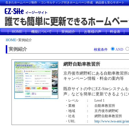
HOME
>実例紹介
実例紹介
検索条件
AND
網野自動車教習所
京丹後市網野町にある自動車教習所
キャンペーン情報・料金の案内等
既存サイトの中にEZ-Siteシステ
声」などを簡単に更新できるように
・レベル
：
Level 1
・業種
：
自動車教習所
・地域
：
京丹後市網野町
・社名
：
網野自動車教習所
・URL
：
http://www.iwa-ami.jp/a