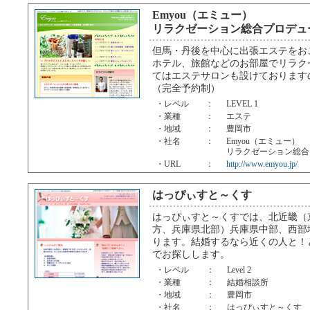
Emyou（エミュー）
リラクゼーション総合プロデュ
但馬・丹後を中心に出張エステをお
ホテル、旅館などのお部屋でリラク
てはエステサロンも設けております
（完全予約制）
・レベル
：
LEVEL 1
・業種
：
エステ
・地域
：
豊岡市
・社名
：
Emyou（エミュー）
リラクゼーション総合
・URL
：
http://www.emyou.jp/
はっぴぃすと～くす
はっぴぃすと～くすでは、北近畿（
方、兵庫県北部）兵庫県中部、西部
ります。結婚するなら近くの人と！
でお探しします。
・レベル
：
Level 2
・業種
：
結婚相談所
・地域
：
豊岡市
・社名
：
はっぴぃすと～くす